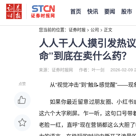
首页
快讯
要闻
股市
您当前的位置：
证券时报
>
公司
>
正文
人人干人人摸引发热议
命”到底在卖什么药？
来源：证券时报网
作者：叶一剑
2026-02-09 
从“视觉冲击”到“触📝感觉醒”——
点赞
如果你最近留意过朋友圈、小红书或
这六个大字刷屏。乍一听，这句口号带
老脸一红，直呼“现在营销都这么大胆了