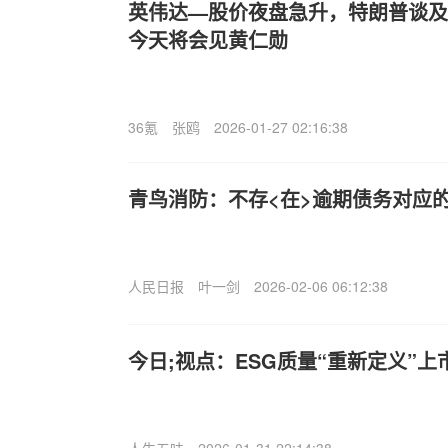
英伟达—股价夜盘急升，特朗普谈及Bl
今天将会见黄仁勋
36氪
张鸥
2026-01-27 02:16:38
青鸟消防：不存<在>逾期债务对应
人民日报
叶一剑
2026-02-06 06:12:38
今日;视点：ESG质量“重新定义”