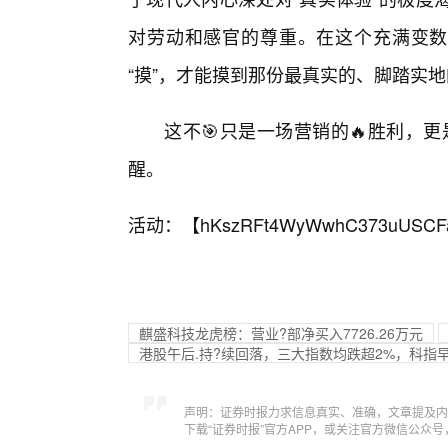
对劳动和感官的尊重。在这个充满变数
“摸”，才能摸到那份最真实的、脚踏实
这不🎯只是一场营销的🔥胜利，更
醒。
活动：【
hKszRFt4WyWwhC373uUSCF
麒盛科技龙虎榜：营业?部净买入7726.26万元
港股午后.持?续回落，三大指数均跌超2%，科指
声明：证券时报力求信息真实、准确，文章提及内
下载“证券时报”官方APP，或关注官方微信公众